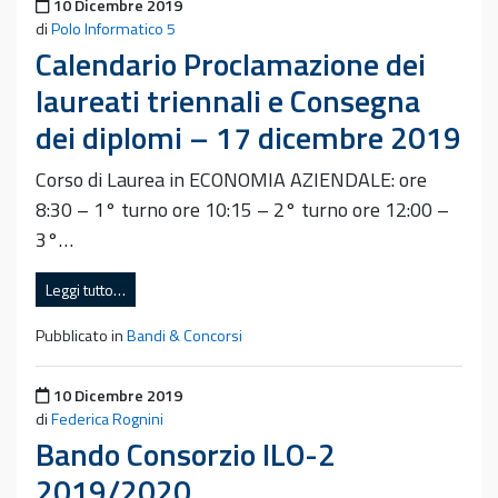
Pubblicato il
10 Dicembre 2019
di
Polo Informatico 5
Calendario Proclamazione dei
laureati triennali e Consegna
dei diplomi – 17 dicembre 2019
Corso di Laurea in ECONOMIA AZIENDALE: ore
8:30 – 1° turno ore 10:15 – 2° turno ore 12:00 –
3°…
Leggi tutto…
Pubblicato in
Bandi & Concorsi
Pubblicato il
10 Dicembre 2019
di
Federica Rognini
Bando Consorzio ILO-2
2019/2020