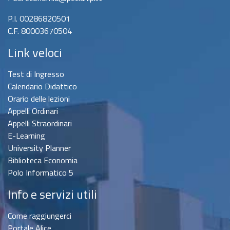
P.I. 00286820501
C.F. 80003670504
Link veloci
Test di Ingresso
Calendario Didattico
Orario delle lezioni
Appelli Ordinari
Appelli Straordinari
E-Learning
University Planner
Biblioteca Economia
Polo Informatico 5
Info e servizi utili
Come raggiungerci
Portale Alice