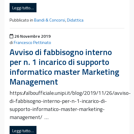
Leggi tutto…
Pubblicato in
Bandi & Concorsi
,
Didattica
Pubblicato il
26 Novembre 2019
di
Francesco Pettinato
Avviso di fabbisogno interno
per n. 1 incarico di supporto
informatico master Marketing
Management
https://alboufficiale.unipi.it/blog/2019/11/26/avviso-
di-fabbisogno-interno-per-n-1-incarico-di-
supporto-informatico-master-marketing-
management/ …
Leggi tutto…