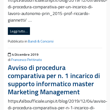
https://alboufficiale.unipi.it/blog/2019/12/05/avviso-
di-procedura-comparativa-per-un-incarico-di-
lavoro-autonomo-prin_2015-prof-riccardo-
giannetti/ …
Leggi tutto…
Pubblicato in
Bandi & Concorsi
Pubblicato il
4 Dicembre 2019
di
Francesco Pettinato
Avviso di procedura
comparativa per n. 1 incarico di
supporto informatico master
Marketing Management
https://alboufficiale.unipi.it/blog/2019/12/04/avviso-
di-procedura-comparativa-per-n-1-incarico-di-