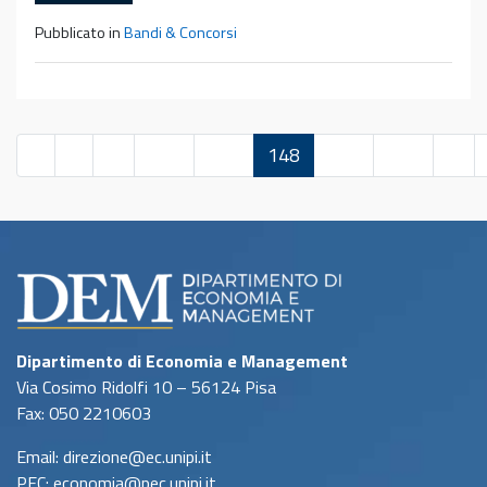
Pubblicato in
Bandi & Concorsi
«
1
…
146
147
148
149
150
…
Dipartimento di Economia e Management
Via Cosimo Ridolfi 10 – 56124 Pisa
Fax: 050 2210603
Email: direzione@ec.unipi.it
PEC: economia@pec.unipi.it