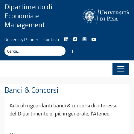
Vai al contenuto
Dipartimento di
Economia e
Management
University Planner
Contatti
Cerca
Cerca
IT
Bandi & Concorsi
Articoli riguardanti bandi & concorsi di interesse
del Dipartimento o, più in generale, l’Ateneo.