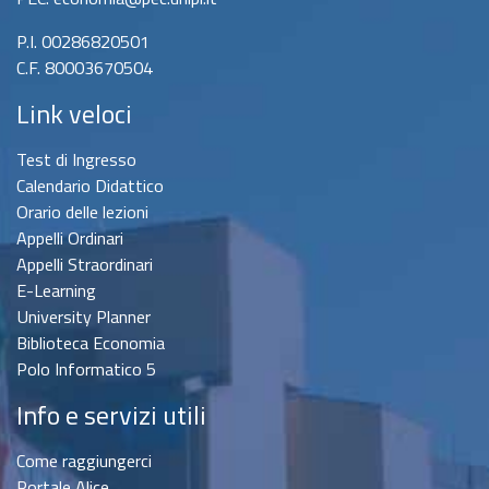
P.I. 00286820501
C.F. 80003670504
Link veloci
Test di Ingresso
Calendario Didattico
Orario delle lezioni
Appelli Ordinari
Appelli Straordinari
E-Learning
University Planner
Biblioteca Economia
Polo Informatico 5
Info e servizi utili
Come raggiungerci
Portale Alice