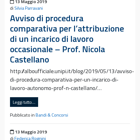
Pubblicato il
13 Maggio 2019
di
Silvia Parravani
Avviso di procedura
comparativa per l’attribuzione
di un incarico di lavoro
occasionale – Prof. Nicola
Castellano
http://alboufficiale.unipi.it/blog/2019/05/13/avviso-
di-procedura-comparativa-per-un-incarico-di-
lavoro-autonomo-prof-n-castellano/…
Leggi tutto…
Pubblicato in
Bandi & Concorsi
Pubblicato il
13 Maggio 2019
di
Federica Rognini