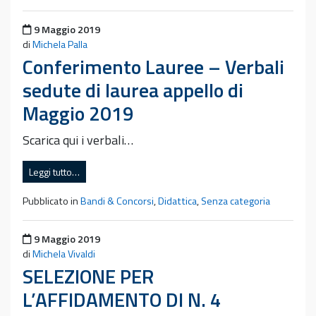
Pubblicato il
9 Maggio 2019
di
Michela Palla
Conferimento Lauree – Verbali
sedute di laurea appello di
Maggio 2019
Scarica qui i verbali…
Leggi tutto…
Pubblicato in
Bandi & Concorsi
,
Didattica
,
Senza categoria
Pubblicato il
9 Maggio 2019
di
Michela Vivaldi
SELEZIONE PER
L’AFFIDAMENTO DI N. 4