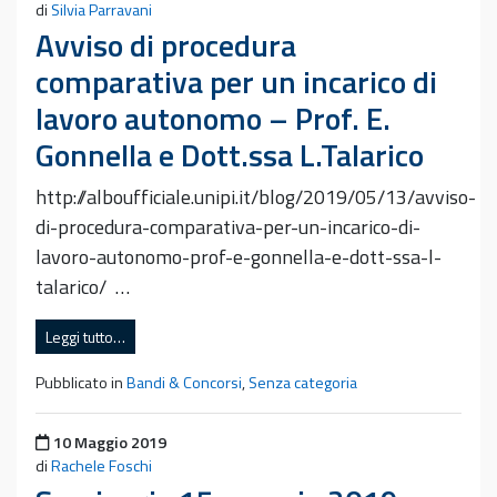
di
Silvia Parravani
Avviso di procedura
comparativa per un incarico di
lavoro autonomo – Prof. E.
Gonnella e Dott.ssa L.Talarico
http://alboufficiale.unipi.it/blog/2019/05/13/avviso-
di-procedura-comparativa-per-un-incarico-di-
lavoro-autonomo-prof-e-gonnella-e-dott-ssa-l-
talarico/ …
Leggi tutto…
Pubblicato in
Bandi & Concorsi
,
Senza categoria
Pubblicato il
10 Maggio 2019
di
Rachele Foschi