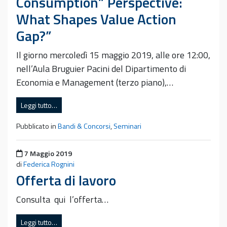
Consumption” Perspective:
What Shapes Value Action
Gap?”
Il giorno mercoledì 15 maggio 2019, alle ore 12:00,
nell’Aula Bruguier Pacini del Dipartimento di
Economia e Management (terzo piano),…
Leggi tutto…
Pubblicato in
Bandi & Concorsi
,
Seminari
Pubblicato il
7 Maggio 2019
di
Federica Rognini
Offerta di lavoro
Consulta qui l’offerta…
Leggi tutto…