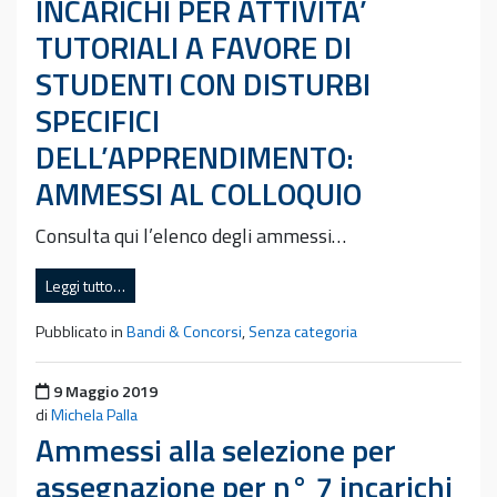
INCARICHI PER ATTIVITA’
TUTORIALI A FAVORE DI
STUDENTI CON DISTURBI
SPECIFICI
DELL’APPRENDIMENTO:
AMMESSI AL COLLOQUIO
Consulta qui l’elenco degli ammessi…
Leggi tutto…
Pubblicato in
Bandi & Concorsi
,
Senza categoria
Pubblicato il
9 Maggio 2019
di
Michela Palla
Ammessi alla selezione per
assegnazione per n° 7 incarichi