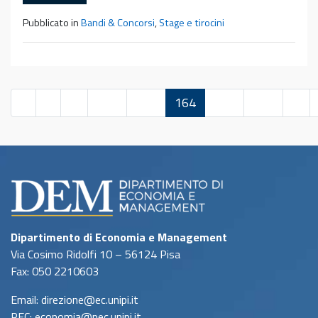
Pubblicato in
Bandi & Concorsi
,
Stage e tirocini
«
1
…
162
163
164
165
166
…
Dipartimento di Economia e Management
Via Cosimo Ridolfi 10 – 56124 Pisa
Fax: 050 2210603
Email: direzione@ec.unipi.it
PEC: economia@pec.unipi.it