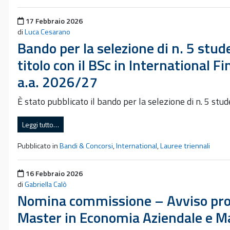
Pubblicato il
17 Febbraio 2026
di
Luca Cesarano
Bando per la selezione di n. 5 stu
titolo con il BSc in International
a.a. 2026/27
È stato pubblicato il bando per la selezione di n. 5 st
Leggi tutto…
Pubblicato in
Bandi & Concorsi
,
International
,
Lauree triennali
Pubblicato il
16 Febbraio 2026
di
Gabriella Calò
Nomina commissione – Avviso proce
Master in Economia Aziendale e 