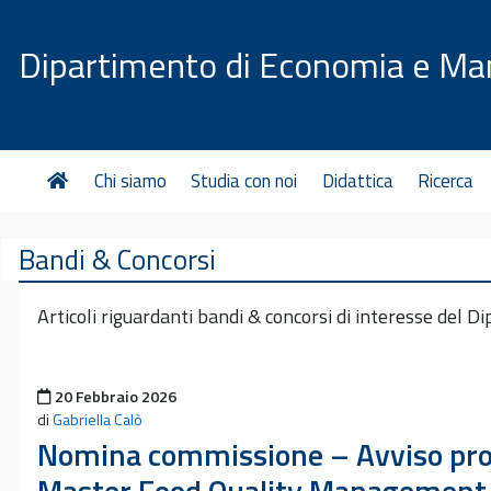
Vai al contenuto
Dipartimento di Economia e M
Chi siamo
Studia con noi
Didattica
Ricerca
Bandi & Concorsi
Articoli riguardanti bandi & concorsi di interesse del Di
Pubblicato il
20 Febbraio 2026
di
Gabriella Calò
Nomina commissione – Avviso proce
Master Food Quality Management