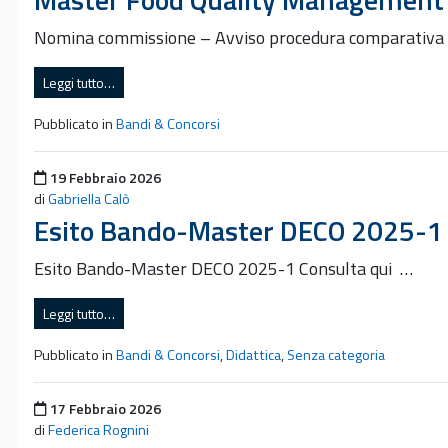
Nomina commissione – Avviso procedura comparativa i
Leggi tutto…
Pubblicato in
Bandi & Concorsi
Pubblicato il
19 Febbraio 2026
di
Gabriella Calò
Esito Bando-Master DECO 2025-1
Esito Bando-Master DECO 2025-1 Consulta qui …
Leggi tutto…
Pubblicato in
Bandi & Concorsi
,
Didattica
,
Senza categoria
Pubblicato il
17 Febbraio 2026
di
Federica Rognini