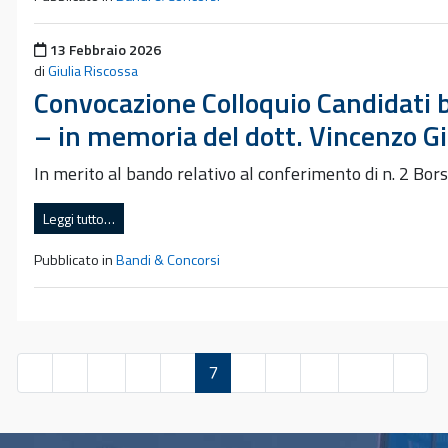
Pubblicato il
13 Febbraio 2026
di
Giulia Riscossa
Convocazione Colloquio Candidati b
– in memoria del dott. Vincenzo Gi
In merito al bando relativo al conferimento di n. 2 Bo
Leggi tutto…
Pubblicato in
Bandi & Concorsi
«
1
…
5
6
7
8
9
…
197
»