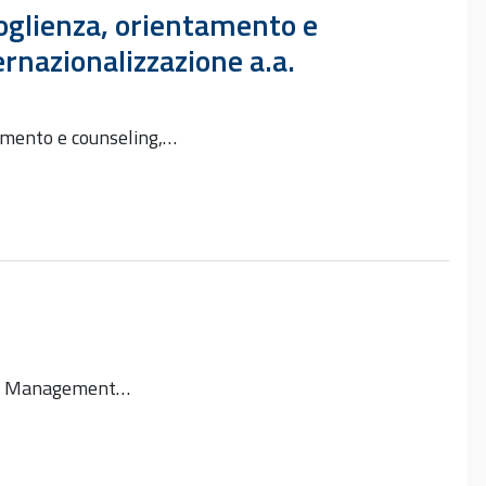
coglienza, orientamento e
ernazionalizzazione a.a.
tamento e counseling,…
a e Management…