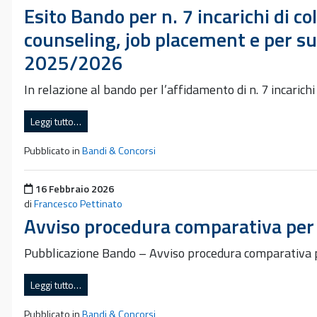
Esito Bando per n. 7 incarichi di c
counseling, job placement e per sup
2025/2026
In relazione al bando per l’affidamento di n. 7 incaric
Leggi tutto…
Pubblicato in
Bandi & Concorsi
Pubblicato il
16 Febbraio 2026
di
Francesco Pettinato
Avviso procedura comparativa per
Pubblicazione Bando – Avviso procedura comparativa
Leggi tutto…
Pubblicato in
Bandi & Concorsi