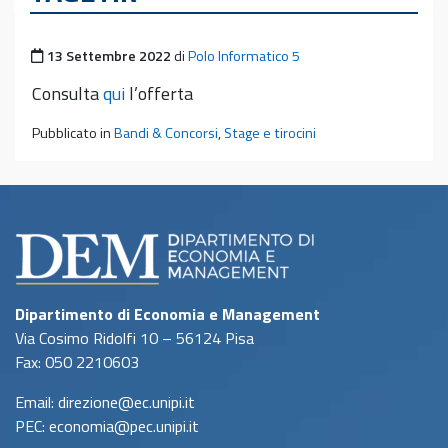
Pubblicato il
13 Settembre 2022
di
Polo Informatico 5
Consulta
qui
l’offerta
Pubblicato in
Bandi & Concorsi
,
Stage e tirocini
Dipartimento di Economia e Management
Via Cosimo Ridolfi 10 – 56124 Pisa
Fax: 050 2210603
Email: direzione@ec.unipi.it
PEC: economia@pec.unipi.it