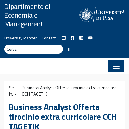
Vai al contenuto
Dipartimento di
Economia e
Management
University Planner
Contatti
Cerca
Cerca
IT
Sei
Business Analyst Offerta tirocinio extra curricolare
in: /
CCH TAGETIK
Business Analyst Offerta
tirocinio extra curricolare CCH
TAGETIK