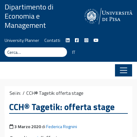
Vai al contenuto
Dipartimento di
Economia e
Management
University Planner
Contatti
Cerca
Cerca
IT
Sei in: /
CCH® Tagetik: offerta stage
CCH® Tagetik: offerta stage
Pubblicato il
3 Marzo 2020
di
Federica Rognini