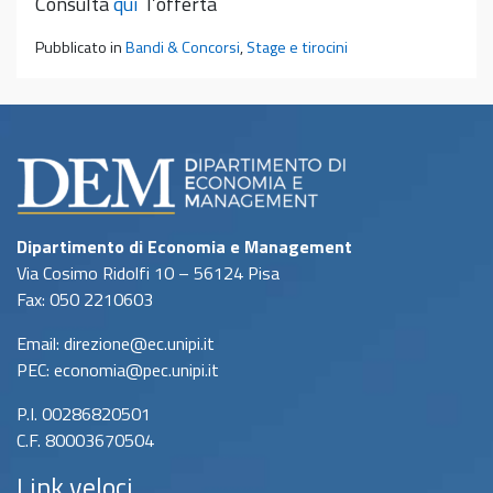
Consulta
qui
l’offerta
Pubblicato in
Bandi & Concorsi
,
Stage e tirocini
Dipartimento di Economia e Management
Via Cosimo Ridolfi 10 – 56124 Pisa
Fax: 050 2210603
Email: direzione@ec.unipi.it
PEC: economia@pec.unipi.it
P.I. 00286820501
C.F. 80003670504
Link veloci