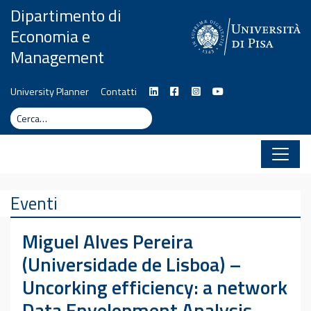
Vai al contenuto
Dipartimento di
Economia e
Management
University Planner
Contatti
Cerca
Cerca
Eventi
Miguel Alves Pereira
(Universidade de Lisboa) –
Uncorking efficiency: a network
Data Envelopment Analysis