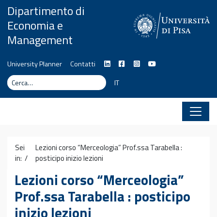
Vai al contenuto
Dipartimento di
Economia e
Management
University Planner
Contatti
Cerca
Cerca
IT
Sei
Lezioni corso “Merceologia” Prof.ssa Tarabella :
in: /
posticipo inizio lezioni
Lezioni corso “Merceologia”
Prof.ssa Tarabella : posticipo
inizio lezioni