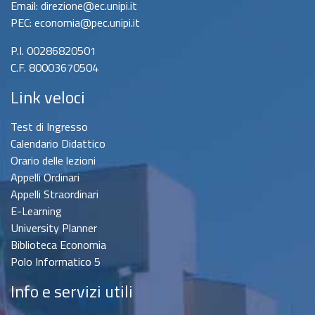
Email: direzione@ec.unipi.it
PEC: economia@pec.unipi.it
P.I. 00286820501
C.F. 80003670504
Link veloci
Test di Ingresso
Calendario Didattico
Orario delle lezioni
Appelli Ordinari
Appelli Straordinari
E-Learning
University Planner
Biblioteca Economia
Polo Informatico 5
Info e servizi utili