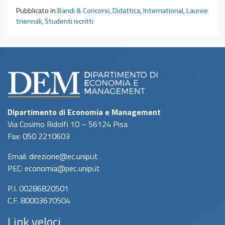
Pubblicato in
Bandi & Concorsi
,
Didattica
,
International
,
Lauree
triennali
,
Studenti iscritti
Dipartimento di Economia e Management
Via Cosimo Ridolfi 10 – 56124 Pisa
Fax: 050 2210603
Email: direzione@ec.unipi.it
PEC: economia@pec.unipi.it
P.I. 00286820501
C.F. 80003670504
Link veloci