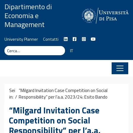
Vai al contenuto
Dipartimento di
Economia e
Management
University Planner
Contatti
Cerca
Cerca
IT
Sei
“Milgard Invitation Case Competition on Social
in: /
Responsibility” per l’a.a. 2023/24: Esito Bando
“Milgard Invitation Case
Competition on Social
Responsibility” per l’a.a.