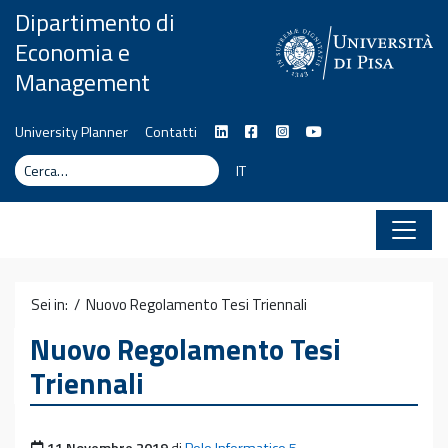
Vai al contenuto
Dipartimento di
Economia e
Management
University Planner
Contatti
Cerca
Cerca
IT
Sei in: /
Nuovo Regolamento Tesi Triennali
Nuovo Regolamento Tesi
Triennali
Pubblicato il