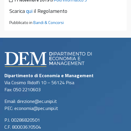
11 Novembre 2019
di
Polo Informatico 5
Scarica
qui
il Regolamento
Pubblicato in
Bandi & Concorsi
Dipartimento di Economia e Management
Via Cosimo Ridolfi 10 – 56124 Pisa
Fax: 050 2210603
Email: direzione@ec.unipi.it
PEC: economia@pec.unipi.it
P.I. 00286820501
C.F. 80003670504