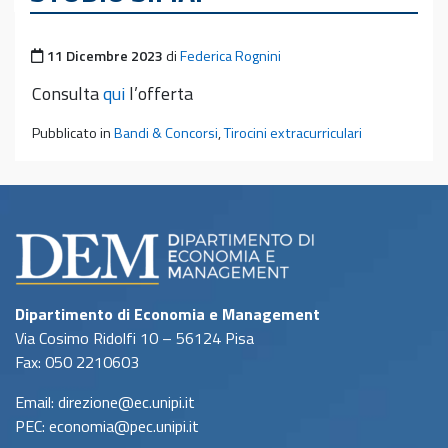
Pubblicato il
11 Dicembre 2023
di
Federica Rognini
Consulta
qui
l’offerta
Pubblicato in
Bandi & Concorsi
,
Tirocini extracurriculari
Dipartimento di Economia e Management
Via Cosimo Ridolfi 10 – 56124 Pisa
Fax: 050 2210603
Email: direzione@ec.unipi.it
PEC: economia@pec.unipi.it