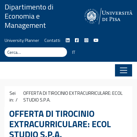
Vai al contenuto
Dipartimento di
Economia e
Management
University Planner
Contatti
Cerca
Cerca
IT
Sei
OFFERTA DI TIROCINIO EXTRACURRICULARE: ECOL
in: /
STUDIO S.P.A.
OFFERTA DI TIROCINIO
EXTRACURRICULARE: ECOL
STUDIO S.P.A.