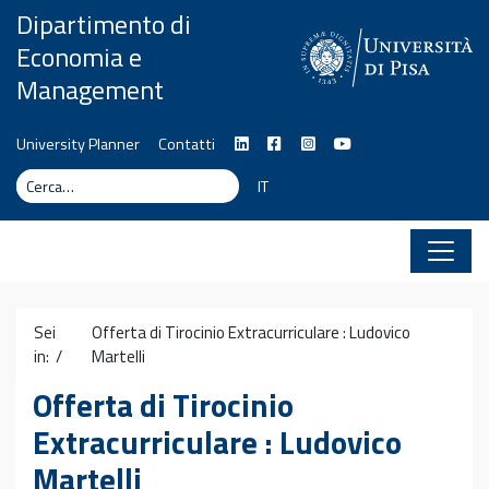
Vai al contenuto
Dipartimento di
Economia e
Management
University Planner
Contatti
Cerca
Cerca
IT
Sei
Offerta di Tirocinio Extracurriculare : Ludovico
in: /
Martelli
Offerta di Tirocinio
Extracurriculare : Ludovico
Martelli