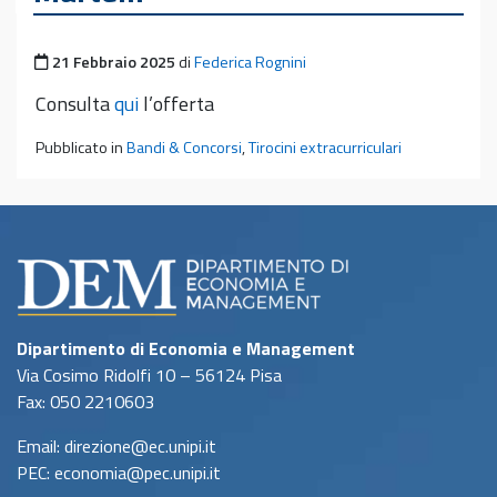
Pubblicato il
21 Febbraio 2025
di
Federica Rognini
Consulta
qui
l’offerta
Pubblicato in
Bandi & Concorsi
,
Tirocini extracurriculari
Dipartimento di Economia e Management
Via Cosimo Ridolfi 10 – 56124 Pisa
Fax: 050 2210603
Email: direzione@ec.unipi.it
PEC: economia@pec.unipi.it