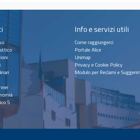
ci
Info e servizi utili
sso
Come raggiungerci
attico
Portale Alice
zioni
Unimap
i
Privacy e Cookie Policy
inari
Modulo per Reclami e Suggeri
nner
onomia
ico 5