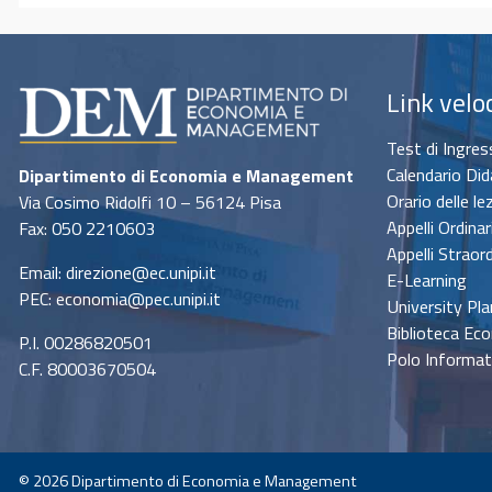
Link velo
Test di Ingre
Calendario Did
Dipartimento di Economia e Management
Orario delle le
Via Cosimo Ridolfi 10 – 56124 Pisa
Appelli Ordinar
Fax: 050 2210603
Appelli Straord
Email: direzione@ec.unipi.it
E-Learning
PEC: economia@pec.unipi.it
University Pla
Biblioteca Ec
P.I. 00286820501
Polo Informat
C.F. 80003670504
© 2026
Dipartimento di Economia e Management