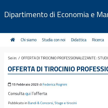
Vai al contenuto
Dipartimento di Economia e M
Chi siamo
Studia con noi
Didattica
Ricerca
Sei in: /
OFFERTA DI TIROCINIO PROFESSIONALIZZANTE : STU
OFFERTA DI TIROCINIO PROFESS
Pubblicato il
15 Febbraio 2023
di
Federica Rognini
Consulta
qui
l’offerta
Pubblicato in
Bandi & Concorsi
,
Stage e tirocini