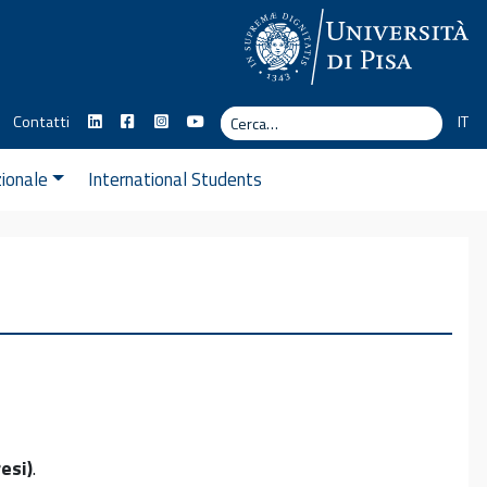
Cerca
Contatti
IT
Cerca
zionale
International Students
esi)
.