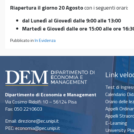
Riapertura il giorno 20 Agosto
con i seguenti orari:
dal Lunedì al Giovedì dalle 9:00 alle 13:00
Martedì e Giovedì dalle ore 15:00 alle ore 16:3
Pubblicato in
In Evidenza
Link velo
Test di Ingre
Calendario Did
Dipartimento di Economia e Management
Orario delle le
Via Cosimo Ridolfi 10 – 56124 Pisa
Appelli Ordinar
Fax: 050 2210603
Appelli Straord
Email: direzione@ec.unipi.it
E-Learning
PEC: economia@pec.unipi.it
University Pla