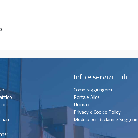
0
ci
Info e servizi utili
sso
Come raggiungerci
attico
Portale Alice
zioni
Unimap
i
Privacy e Cookie Policy
inari
Modulo per Reclami e Suggeri
nner