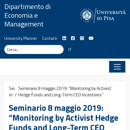
Vai al contenuto
Dipartimento di
Economia e
Management
University Planner
Contatti
Cerca
Cerca
IT
Sei
Seminario 8 maggio 2019: “Monitoring by Activist
in: /
Hedge Funds and Long-Term CEO Incentives”
Seminario 8 maggio 2019:
“Monitoring by Activist Hedge
Funds and Long-Term CEO