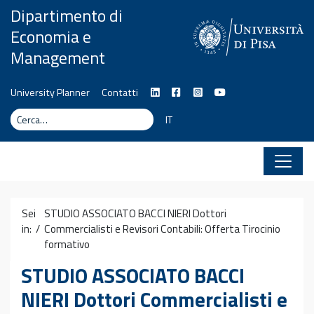
Vai al contenuto
Dipartimento di
Economia e
Management
University Planner
Contatti
Cerca
Cerca
IT
Sei
STUDIO ASSOCIATO BACCI NIERI Dottori
in: /
Commercialisti e Revisori Contabili: Offerta Tirocinio
formativo
STUDIO ASSOCIATO BACCI
NIERI Dottori Commercialisti e