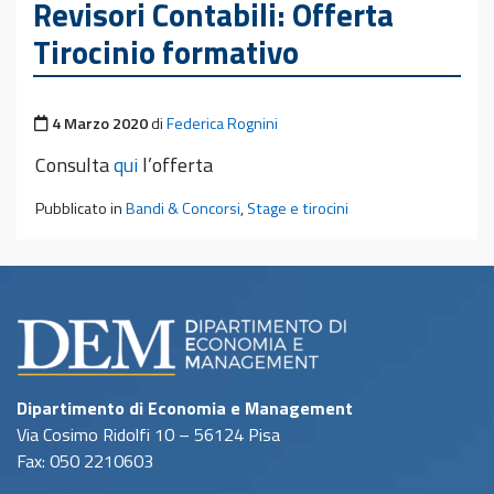
Revisori Contabili: Offerta
Tirocinio formativo
Pubblicato il
4 Marzo 2020
di
Federica Rognini
Consulta
qui
l’offerta
Pubblicato in
Bandi & Concorsi
,
Stage e tirocini
Dipartimento di Economia e Management
Via Cosimo Ridolfi 10 – 56124 Pisa
Fax: 050 2210603