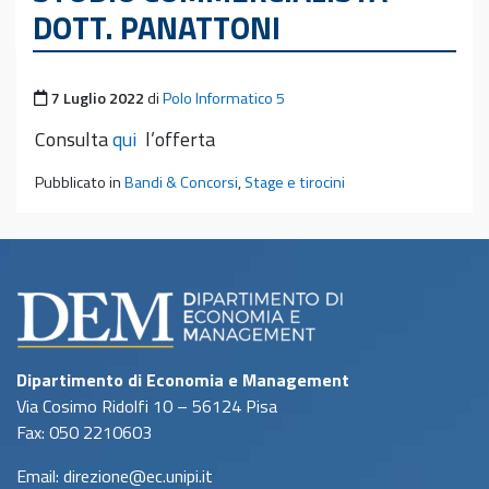
DOTT. PANATTONI
Pubblicato il
7 Luglio 2022
di
Polo Informatico 5
Consulta
qui
l’offerta
Pubblicato in
Bandi & Concorsi
,
Stage e tirocini
Dipartimento di Economia e Management
Via Cosimo Ridolfi 10 – 56124 Pisa
Fax: 050 2210603
Email: direzione@ec.unipi.it