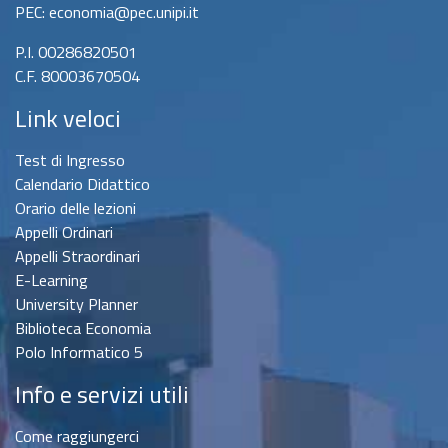
PEC: economia@pec.unipi.it
P.I. 00286820501
C.F. 80003670504
Link veloci
Test di Ingresso
Calendario Didattico
Orario delle lezioni
Appelli Ordinari
Appelli Straordinari
E-Learning
University Planner
Biblioteca Economia
Polo Informatico 5
Info e servizi utili
Come raggiungerci