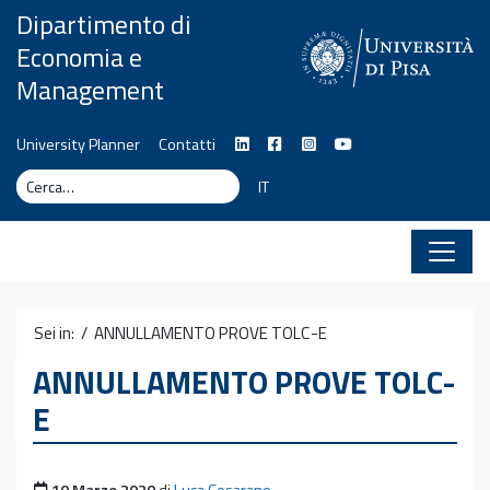
Vai al contenuto
Dipartimento di
Economia e
Management
University Planner
Contatti
Cerca
Cerca
IT
Sei in: /
ANNULLAMENTO PROVE TOLC-E
ANNULLAMENTO PROVE TOLC-
E
Pubblicato il