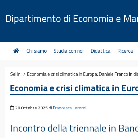
Vai al contenuto
Dipartimento di Economia e M
Chi siamo
Studia con noi
Didattica
Ricerca
Sei in: /
Economia e crisi climatica in Europa: Daniele Franco in
Economia e crisi climatica in Eu
Pubblicato il
20 Ottobre 2025
di
Francesca Lemmi
Incontro della triennale in Ban