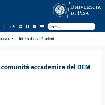
Cerca
Contatti
IT
Cerca
zionale
International Students
 la comunità accademica del DEM