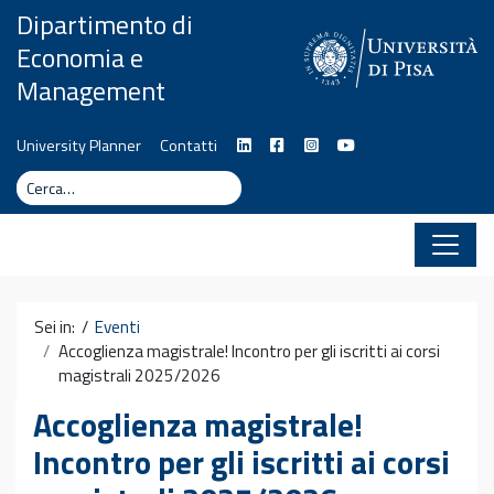
Vai al contenuto
Dipartimento di
Economia e
Management
University Planner
Contatti
Cerca
Cerca
Sei in: /
Eventi
Accoglienza magistrale! Incontro per gli iscritti ai corsi
magistrali 2025/2026
Accoglienza magistrale!
Incontro per gli iscritti ai corsi