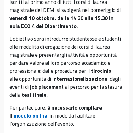
iscritti al primo anno di tutti i corsi di laurea
magistrale del DEM, si svolgerà nel pomeriggio di
venerdì 10 ottobre, dalle 14:30 alle 15:30 in
aula ECO 4 del Dipartimento.
L’obiettivo sarà introdurre studentesse e studenti
alle modalità di erogazione dei corsi di laurea
magistrale e presentargli attività e opportunità
p
er
dare valore
al loro percorso accademico e
professionale: dalle
procedure per il
tirocinio
alle
opportunità di
internazionalizzazione
, dagli
eventi di
job placemen
t
al percorso per la stesura
della
tesi finale
.
Per partecipare,
è necessario compilare
il
modulo online
, in modo da facilitare
l’organizzazione dell’evento.