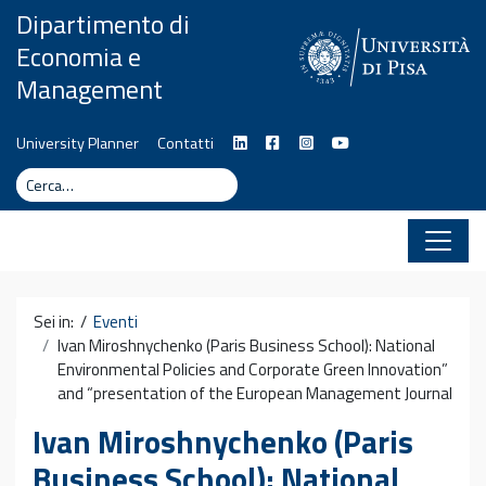
Vai al contenuto
Dipartimento di
Economia e
Management
University Planner
Contatti
Cerca
Cerca
Sei in: /
Eventi
Ivan Miroshnychenko (Paris Business School): National
Environmental Policies and Corporate Green Innovation”
and “presentation of the European Management Journal
Ivan Miroshnychenko (Paris
Business School): National