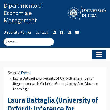
Vai al contenuto
Dipartimento di
Economia e
Management
University Planner
Contatti
Cerca
Cerca
Sei in: /
Eventi
Laura Battaglia (University of Oxford): Inference for
Regression with Variables Generated by AI or Machine
Learning?
Laura Battaglia (University of
Oxford): Inference for