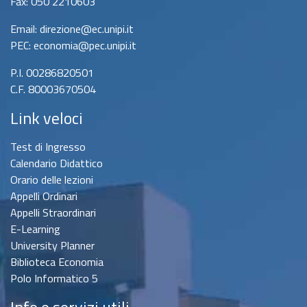
Fax: 050 2210603
Email: direzione@ec.unipi.it
PEC: economia@pec.unipi.it
P.I. 00286820501
C.F. 80003670504
Link veloci
Test di Ingresso
Calendario Didattico
Orario delle lezioni
Appelli Ordinari
Appelli Straordinari
E-Learning
University Planner
Biblioteca Economia
Polo Informatico 5