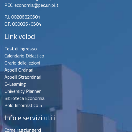
PEC: economia@pec.unipi.it
P.I. 00286820501
C.F. 80003670504
Link veloci
Test di Ingresso
Calendario Didattico
Orario delle lezioni
Appelli Ordinari
Appelli Straordinari
E-Learning
University Planner
Biblioteca Economia
Polo Informatico 5
Info e servizi utili
Come raggiungerci