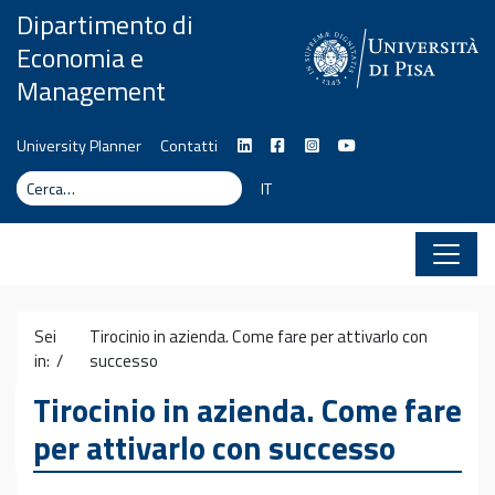
Vai al contenuto
Dipartimento di
Economia e
Management
University Planner
Contatti
Cerca
Cerca
IT
Sei
Tirocinio in azienda. Come fare per attivarlo con
in: /
successo
Tirocinio in azienda. Come fare
per attivarlo con successo