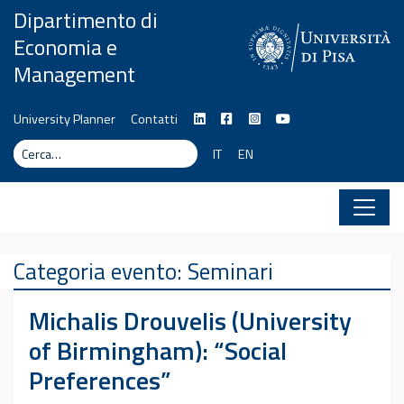
Vai al contenuto
Dipartimento di
Economia e
Management
University Planner
Contatti
Cerca
Cerca
IT
EN
Categoria evento:
Seminari
Michalis Drouvelis (University
of Birmingham): “Social
Preferences”