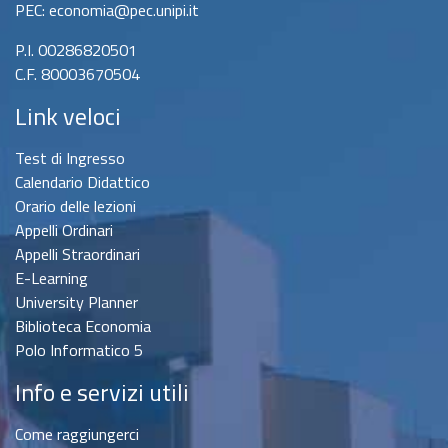
PEC: economia@pec.unipi.it
P.I. 00286820501
C.F. 80003670504
Link veloci
Test di Ingresso
Calendario Didattico
Orario delle lezioni
Appelli Ordinari
Appelli Straordinari
E-Learning
University Planner
Biblioteca Economia
Polo Informatico 5
Info e servizi utili
Come raggiungerci