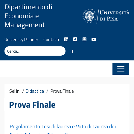
Vai al contenuto
Dipartimento di
Economia e
Management
University Planner
Contatti
Cerca
Cerca
IT
Sei in: /
Didattica
Prova Finale
Prova Finale
Regolamento Tesi di laurea e Voto di Laurea dei