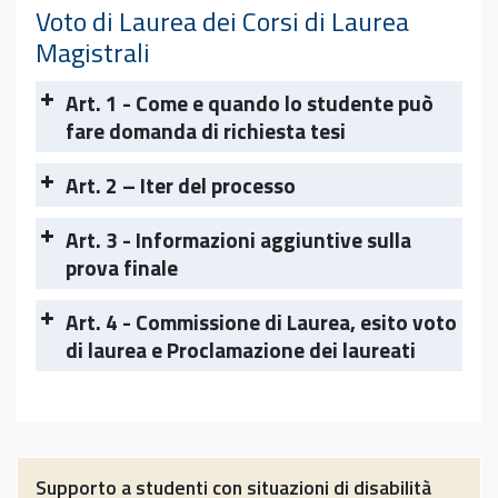
Voto di Laurea dei Corsi di Laurea
Magistrali
Art. 1 - Come e quando lo studente può
fare domanda di richiesta tesi
solo
Art. 2 – Iter del processo
dopo aver verbalizzato almeno 90 CFU.
Art. 3 - Informazioni aggiuntive sulla
SOLO tramite portale
prova finale
almeno 90 CFU.
didatticaeco.ec.unipi.it
Prima di procedere alla richiesta di tesi
Art. 4 - Commissione di Laurea, esito voto
tramite portale
di laurea e Proclamazione dei laureati
contattare il docente
disponibilità preliminare
incontro preliminare
Supporto a studenti con situazioni di disabilità