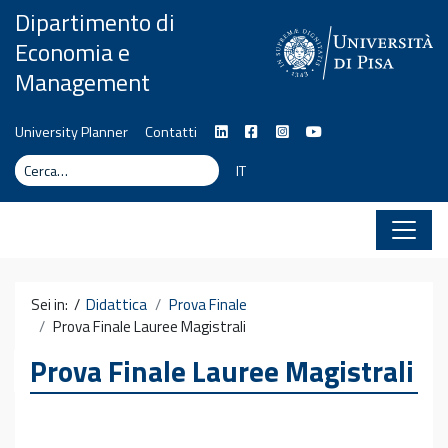
Vai al contenuto
Dipartimento di
Economia e
Management
University Planner
Contatti
Cerca
Cerca
IT
Sei in: /
Didattica
Prova Finale
Prova Finale Lauree Magistrali
Prova Finale Lauree Magistrali