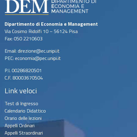
Voto in
Punteggio
trentesimi
Dipartimento di Economia e Management
inferiore a 18
prova finale non superata
Via Cosimo Ridolfi 10 – 56124 Pisa
18
1
Fax: 050 2210603
19-20
2
Email: direzione@ec.unipi.it
21-22
3
PEC: economia@pec.unipi.it
23-24
4
P.I. 00286820501
25-26
5
C.F. 80003670504
27-28
6
Link veloci
29-30
7
Test di Ingresso
30 e lode
8
Calendario Didattico
Orario delle lezioni
Appelli Ordinari
Appelli Straordinari